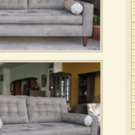
A
B
B
C
C
E
E
J
J
L
L
M
P
S
S
V