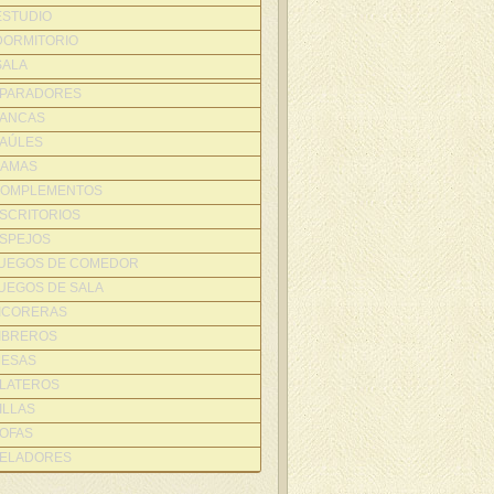
ESTUDIO
DORMITORIO
SALA
PARADORES
ANCAS
AÚLES
AMAS
OMPLEMENTOS
SCRITORIOS
SPEJOS
UEGOS DE COMEDOR
UEGOS DE SALA
ICORERAS
IBREROS
ESAS
LATEROS
ILLAS
OFAS
ELADORES