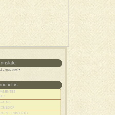
ranslate
ct Language
▼
roductos
MBIENTES
BAR
COCINA
COMEDOR
ENTRETENIMIENTO