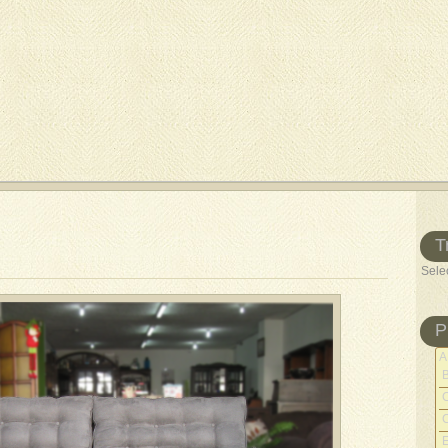
T
Sele
P
A