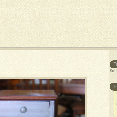
T
Sele
P
A