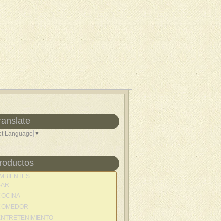
ranslate
ct Language
▼
roductos
MBIENTES
BAR
COCINA
COMEDOR
ENTRETENIMIENTO