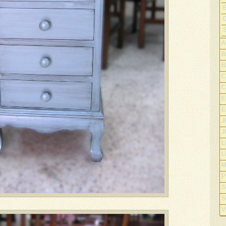
A
B
B
C
C
E
E
J
J
L
L
M
P
S
S
V