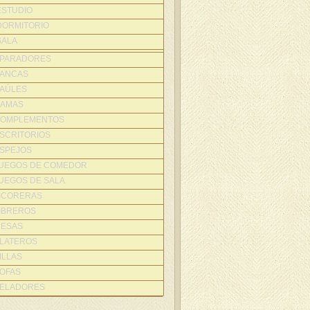
ESTUDIO
DORMITORIO
SALA
PARADORES
ANCAS
AÚLES
AMAS
OMPLEMENTOS
SCRITORIOS
SPEJOS
UEGOS DE COMEDOR
UEGOS DE SALA
ICORERAS
IBREROS
ESAS
LATEROS
ILLAS
OFAS
ELADORES