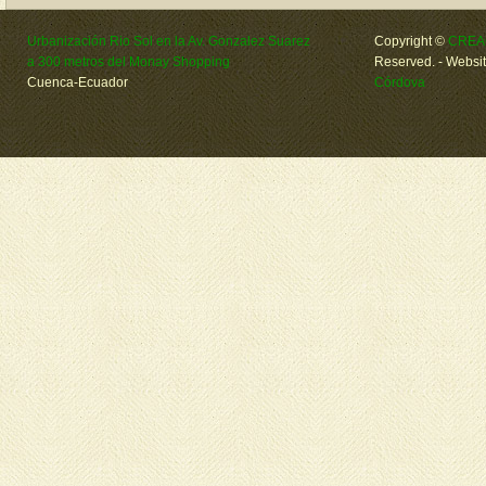
Urbanización Rio Sol en la Av. Gonzalez Suarez
Copyright ©
CREA
a 300 metros del Monay Shopping
Reserved.
- Websi
Cuenca-Ecuador
Córdova