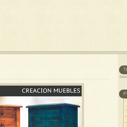
T
Sele
P
A