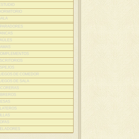
ESTUDIO
DORMITORIO
SALA
PARADORES
ANCAS
AÚLES
AMAS
OMPLEMENTOS
SCRITORIOS
SPEJOS
UEGOS DE COMEDOR
UEGOS DE SALA
ICORERAS
IBREROS
ESAS
LATEROS
ILLAS
OFAS
ELADORES