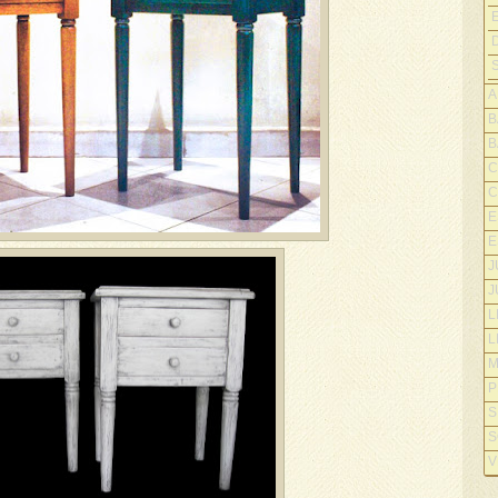
A
B
B
C
C
E
E
J
J
L
L
M
P
S
S
V