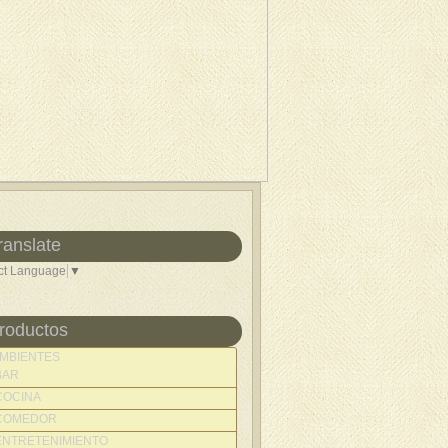
ranslate
ct Language
▼
roductos
MBIENTES
BAR
COCINA
COMEDOR
ENTRETENIMIENTO