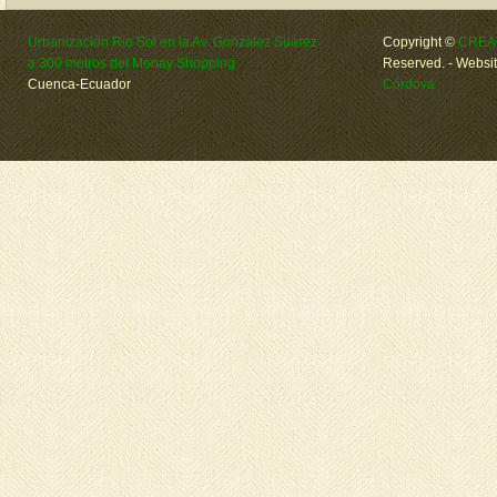
Urbanización Rio Sol en la Av. Gonzalez Suarez
Copyright ©
CREA
a 300 metros del Monay Shopping
Reserved.
- Websi
Cuenca-Ecuador
Córdova